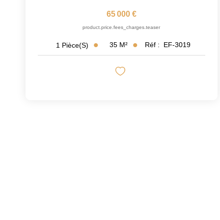
65 000 €
product.price.fees_charges.teaser
35
M²
Réf :
EF-3019
1
Pièce(s)