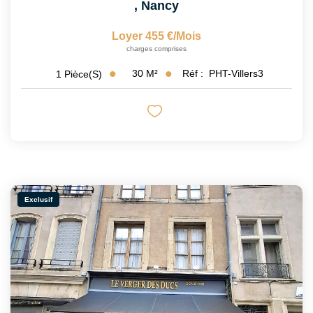
,
Nancy
Loyer 455 €/mois
charges comprises
30
M²
Réf :
PHT-Villers3
1
Pièce(s)
Exclusif