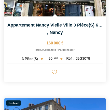
Appartement Nancy Vielle Ville 3 Pièce(s) 60 M2
,
Nancy
160 000 €
product.price.fees_charges.teaser
60
M²
Réf :
JBG3078
3
Pièce(s)
Exclusif