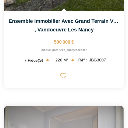
Ensemble Immobilier Avec Grand Terrain Vandoeuvre Limite...
,
Vandoeuvre Les Nancy
500 000 €
product.price.fees_charges.teaser
220
M²
Réf :
JBG3007
7
Pièce(s)