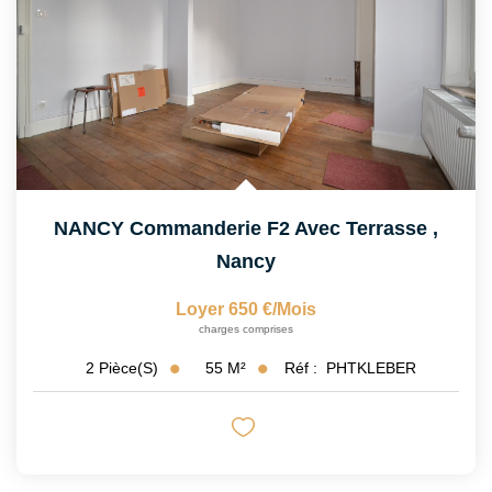
NANCY Commanderie F2 Avec Terrasse
,
Nancy
Loyer 650 €/mois
charges comprises
55
M²
Réf :
PHTKLEBER
2
Pièce(s)