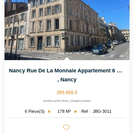
Nancy Rue De La Monnaie Appartement 6 Pièce(s) 177 M2 Au...
,
Nancy
395 000 €
product.price.fees_charges.teaser
178
M²
Réf :
JBG-3011
6
Pièce(s)