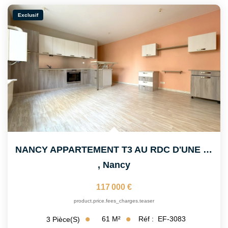
Exclusif
NANCY APPARTEMENT T3 AU RDC D'UNE PETITE COPROPRIÉTÉ
,
Nancy
117 000 €
product.price.fees_charges.teaser
61
M²
Réf :
EF-3083
3
Pièce(s)