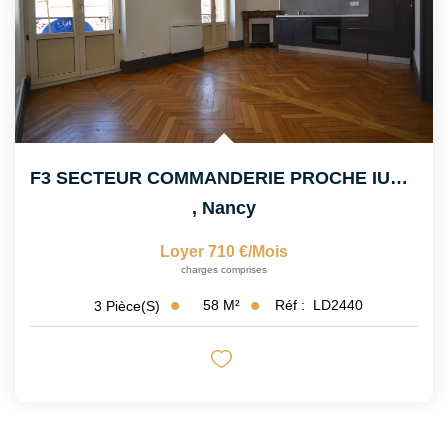
F3 SECTEUR COMMANDERIE PROCHE IUT CHARLEMAGNE
,
Nancy
Loyer 710 €/mois
charges comprises
58
M²
Réf :
LD2440
3
Pièce(s)