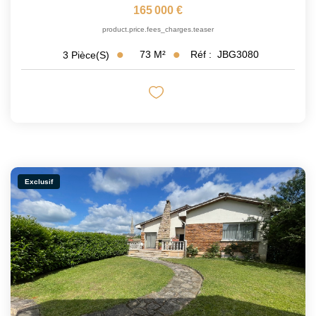
165 000 €
product.price.fees_charges.teaser
73
M²
Réf :
JBG3080
3
Pièce(s)
Exclusif