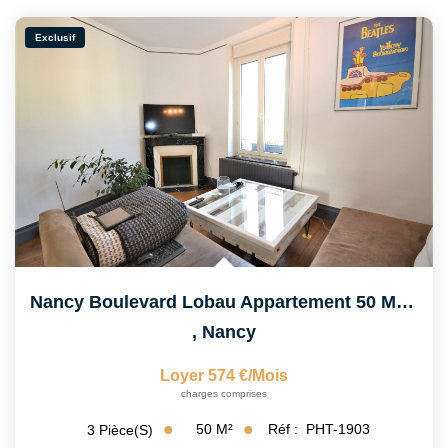
Exclusif
Nancy Boulevard Lobau Appartement 50 M² Lumineux Avec 2...
,
Nancy
Loyer 574 €/mois
charges comprises
50
M²
Réf :
PHT-1903
3
Pièce(s)