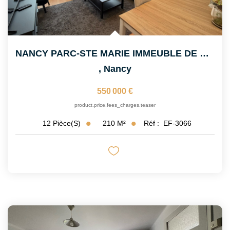
NANCY PARC-STE MARIE IMMEUBLE DE RAPPORT
,
Nancy
550 000 €
product.price.fees_charges.teaser
210
M²
Réf :
EF-3066
12
Pièce(s)