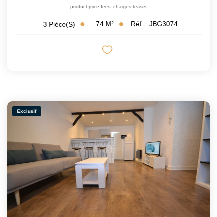
product.price.fees_charges.teaser
74
M²
Réf :
JBG3074
3
Pièce(s)
Exclusif