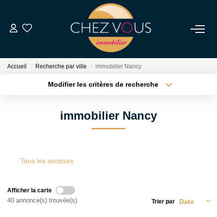
NOS BIENS
Accueil
Recherche par ville
immobilier Nancy
Transaction
Modifier les critères de recherche
Location
Type de transaction
Localisation
Acheter
Localisation
Biens Vendus
immobilier Nancy
Type de bien
Sélectionnez...
Surface min
ESTIMER
Plus de critères
Budget max
Tous les secteurs
NOS SERVICES
Créer une alerte
Afficher la carte
NOTRE AGENCE
40 annonce(s) trouvée(s)
Trier par