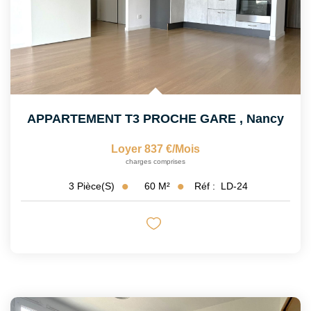
APPARTEMENT T3 PROCHE GARE
,
Nancy
Loyer 837 €/mois
charges comprises
60
M²
Réf :
LD-24
3
Pièce(s)