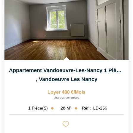
Appartement Vandoeuvre-Les-Nancy 1 Pièce(s) 28.41 M2
,
Vandoeuvre Les Nancy
Loyer 480 €/mois
charges comprises
28
M²
Réf :
LD-256
1
Pièce(s)