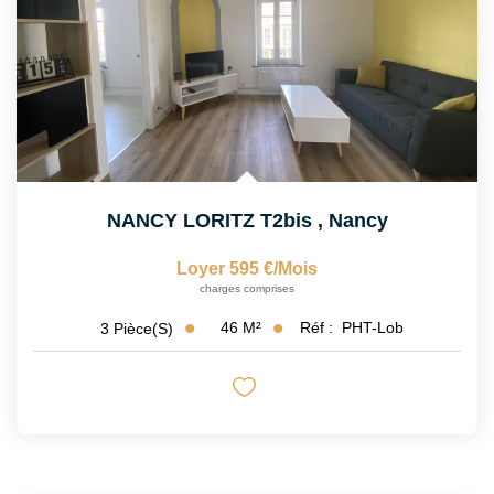
NANCY LORITZ T2bis
,
Nancy
Loyer 595 €/mois
charges comprises
46
M²
Réf :
PHT-Lob
3
Pièce(s)