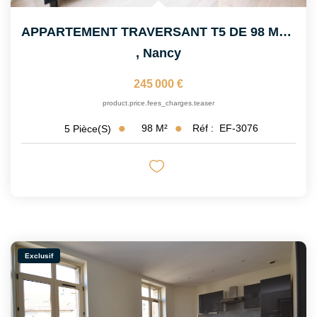
APPARTEMENT TRAVERSANT T5 DE 98 M2 AVEC CAVE
,
Nancy
245 000 €
product.price.fees_charges.teaser
98
M²
Réf :
EF-3076
5
Pièce(s)
Exclusif