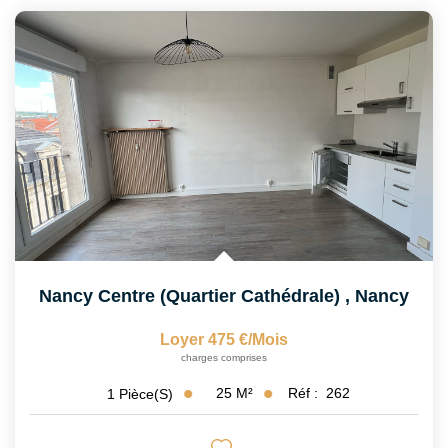
Notre Équipe
CONTACT
ESPACE CLIENT
Nancy Centre (Quartier Cathédrale)
,
Nancy
Loyer 475 €/mois
charges comprises
25
M²
Réf :
262
1
Pièce(s)