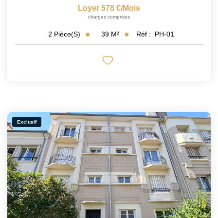
Loyer 578 €/mois
charges comprises
39
M²
Réf :
PH-01
2
Pièce(s)
Exclusif