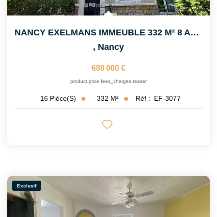
NANCY EXELMANS IMMEUBLE 332 M² 8 APPARTEMENTS F2 CAVES...
,
Nancy
680 000 €
product.price.fees_charges.teaser
332
M²
Réf :
EF-3077
16
Pièce(s)
Exclusif