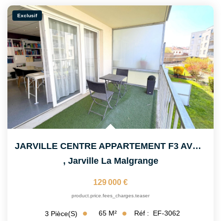
Exclusif
CONTACT
ESPACE CLIENT
JARVILLE CENTRE APPARTEMENT F3 AVEC TERRASSE ET PARKING
,
Jarville La Malgrange
129 000 €
product.price.fees_charges.teaser
65
M²
Réf :
EF-3062
3
Pièce(s)