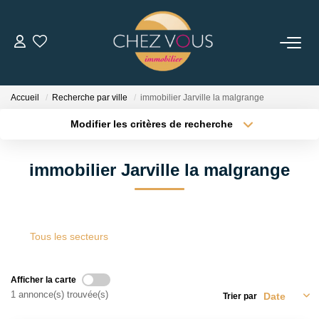
NOS BIENS
Accueil
Recherche par ville
immobilier Jarville la malgrange
Transaction
Modifier les critères de recherche
Location
Localisation
Type de transaction
Biens Vendus
Surface min
immobilier Jarville la malgrange
Type de bien
Plus de critères
Budget max
ESTIMER
Créer une alerte
Tous les secteurs
NOS SERVICES
Afficher la carte
NOTRE AGENCE
1 annonce(s) trouvée(s)
Trier par
Notre Équipe