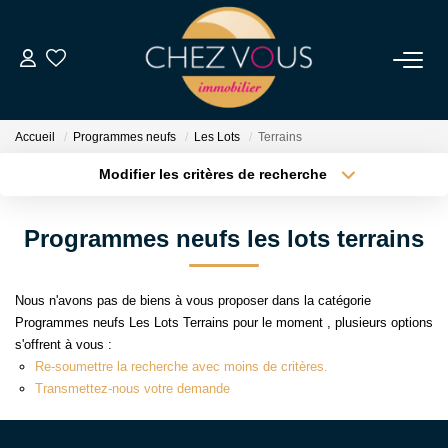
NOS BIENS
Accueil
Programmes neufs
Les Lots
Terrains
Transaction
Modifier les critères de recherche
Location
Type de transaction
Localisation
Acheter
Localisation
Biens Vendus
Programmes neufs les lots terrains
Type de bien
Sélectionnez...
Surface min
ESTIMER
Nous n'avons pas de biens à vous proposer dans la catégorie
Plus de critères
Budget max
Programmes neufs Les Lots Terrains pour le moment , plusieurs options
NOS SERVICES
s'offrent à vous :
Créer une alerte
Re-soumettre la recherche avec moins de critères.
Transmettez-nous votre demande
NOTRE AGENCE