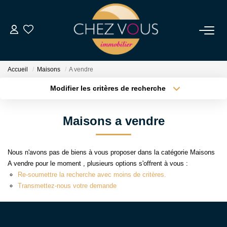
NOS BIENS
Accueil
Maisons
A vendre
Transaction
Modifier les critères de recherche
Location
Type de transaction
Localisation
Acheter
Localisation
Biens Vendus
Maisons a vendre
Type de bien
Sélectionnez...
Surface min
ESTIMER
Nous n'avons pas de biens à vous proposer dans la catégorie Maisons
Plus de critères
Budget max
A vendre pour le moment , plusieurs options s'offrent à vous :
NOS SERVICES
Re-soumettre la recherche avec moins de critères.
Créer une alerte
Transmettez-nous votre demande
NOTRE AGENCE