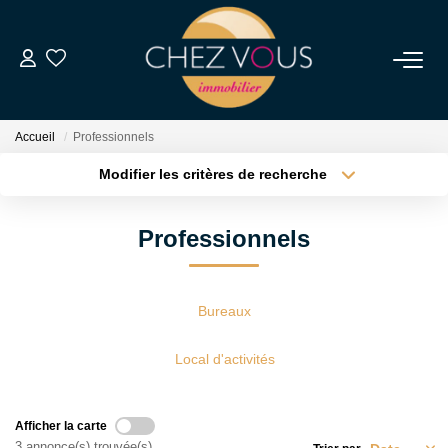
NOS BIENS
Accueil
Professionnels
Transaction
Modifier les critères de recherche
Location
Type de transaction
Localisation
Acheter
Localisation
Biens Vendus
Professionnels
Type de bien
Sélectionnez...
Surface min
ESTIMER
Plus de critères
Budget max
Bureaux
NOS SERVICES
Créer une alerte
Local d'activités
NOTRE AGENCE
Afficher la carte
3 annonce(s) trouvée(s)