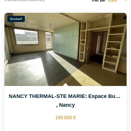
Trier par
Notre Équipe
Exclusif
CONTACT
ESPACE CLIENT
NANCY THERMAL-STE MARIE: Espace Bureaux À Créer
,
Nancy
160 000 €