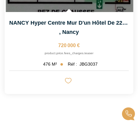
NANCY Hyper Centre Mur D'un Hôtel De 22 Chambres.
,
Nancy
720 000 €
product.price.fees_charges.teaser
Réf :
JBG3037
476
M²