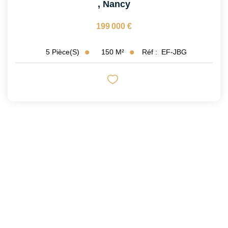
,
Nancy
199 000 €
150
M²
Réf :
EF-JBG
5
Pièce(s)