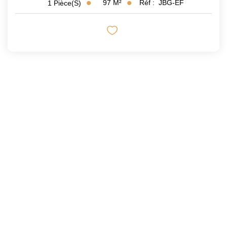
97
M²
Réf :
JBG-EF
1
Pièce(s)