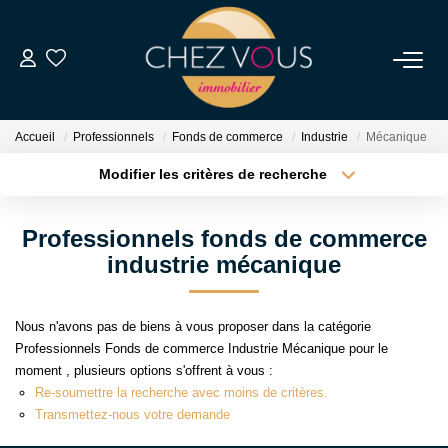
NOS BIENS
Accueil
Professionnels
Fonds de commerce
Industrie
Mécanique
Transaction
Modifier les critères de recherche
Location
Type de transaction
Localisation
Acheter
Localisation
Biens Vendus
Professionnels fonds de commerce
Type de bien
Sélectionnez...
Surface min
industrie mécanique
ESTIMER
Plus de critères
Budget max
Nous n'avons pas de biens à vous proposer dans la catégorie
NOS SERVICES
Professionnels Fonds de commerce Industrie Mécanique pour le
Créer une alerte
moment , plusieurs options s'offrent à vous :
Re-soumettre la recherche avec moins de critères.
NOTRE AGENCE
Transmettez-nous votre demande