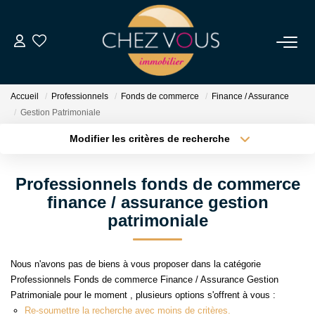
NOS BIENS
Accueil
Professionnels
Fonds de commerce
Finance / Assurance
Transaction
Gestion Patrimoniale
Location
Modifier les critères de recherche
Type de transaction
Localisation
Biens Vendus
Acheter
Localisation
Professionnels fonds de commerce
Type de bien
Sélectionnez...
Surface min
finance / assurance gestion
ESTIMER
patrimoniale
Plus de critères
Budget max
NOS SERVICES
Nous n'avons pas de biens à vous proposer dans la catégorie
Créer une alerte
Professionnels Fonds de commerce Finance / Assurance Gestion
NOTRE AGENCE
Patrimoniale pour le moment , plusieurs options s'offrent à vous :
Re-soumettre la recherche avec moins de critères.