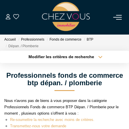
NOS BIENS
Accueil
Professionnels
Fonds de commerce
BTP
Transaction
Dépan. / Plomberie
Location
Modifier les critères de recherche
Type de transaction
Localisation
Biens Vendus
Acheter
Localisation
Professionnels fonds de commerce
Type de bien
Sélectionnez...
Surface min
btp dépan. / plomberie
ESTIMER
Plus de critères
Budget max
NOS SERVICES
Nous n'avons pas de biens à vous proposer dans la catégorie
Professionnels Fonds de commerce BTP Dépan. / Plomberie pour le
Créer une alerte
moment , plusieurs options s'offrent à vous :
NOTRE AGENCE
Re-soumettre la recherche avec moins de critères.
Transmettez-nous votre demande