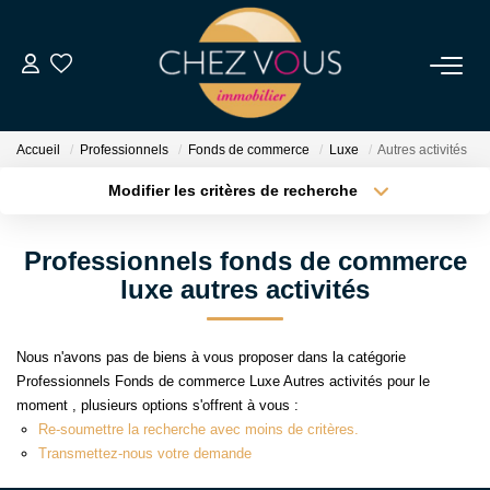
NOS BIENS
Accueil
Professionnels
Fonds de commerce
Luxe
Autres activités
Transaction
Modifier les critères de recherche
Location
Type de transaction
Localisation
Acheter
Localisation
Biens Vendus
Professionnels fonds de commerce
Type de bien
Sélectionnez...
Surface min
luxe autres activités
ESTIMER
Plus de critères
Budget max
Nous n'avons pas de biens à vous proposer dans la catégorie
NOS SERVICES
Professionnels Fonds de commerce Luxe Autres activités pour le
Créer une alerte
moment , plusieurs options s'offrent à vous :
Re-soumettre la recherche avec moins de critères.
NOTRE AGENCE
Transmettez-nous votre demande