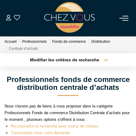
NOS BIENS
Accueil
Professionnels
Fonds de commerce
Distribution
Transaction
Centrale d’achats
Location
Modifier les critères de recherche
Type de transaction
Localisation
Biens Vendus
Acheter
Localisation
Professionnels fonds de commerce
Type de bien
Sélectionnez...
Surface min
distribution centrale d’achats
ESTIMER
Plus de critères
Budget max
NOS SERVICES
Nous n'avons pas de biens à vous proposer dans la catégorie
Professionnels Fonds de commerce Distribution Centrale d’achats pour
Créer une alerte
le moment , plusieurs options s'offrent à vous :
NOTRE AGENCE
Re-soumettre la recherche avec moins de critères.
Transmettez-nous votre demande