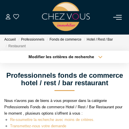
NOS BIENS
Accueil
Professionnels
Fonds de commerce
Hotel / Rest / Bar
Transaction
Restaurant
Location
Modifier les critères de recherche
Type de transaction
Localisation
Biens Vendus
Acheter
Localisation
Professionnels fonds de commerce
Type de bien
Sélectionnez...
Surface min
hotel / rest / bar restaurant
ESTIMER
Plus de critères
Budget max
NOS SERVICES
Nous n'avons pas de biens à vous proposer dans la catégorie
Professionnels Fonds de commerce Hotel / Rest / Bar Restaurant pour
Créer une alerte
le moment , plusieurs options s'offrent à vous :
NOTRE AGENCE
Re-soumettre la recherche avec moins de critères.
Transmettez-nous votre demande