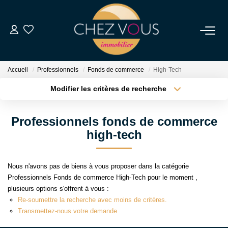
NOS BIENS
Accueil
Professionnels
Fonds de commerce
High-Tech
Transaction
Modifier les critères de recherche
Location
Type de transaction
Localisation
Acheter
Localisation
Biens Vendus
Professionnels fonds de commerce
Type de bien
Sélectionnez...
Surface min
high-tech
ESTIMER
Plus de critères
Budget max
Nous n'avons pas de biens à vous proposer dans la catégorie
NOS SERVICES
Professionnels Fonds de commerce High-Tech pour le moment ,
Créer une alerte
plusieurs options s'offrent à vous :
Re-soumettre la recherche avec moins de critères.
NOTRE AGENCE
Transmettez-nous votre demande