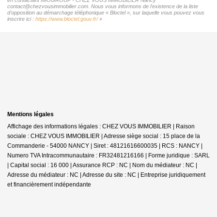
contact@chezvousimmobilier.com. Nous vous informons de l'existence de la liste
d'opposition au démarchage téléphonique « Bloctel », sur laquelle vous pouvez vous
inscrire ici :
https://www.bloctel.gouv.fr/
»
Mentions légales
Affichage des informations légales : CHEZ VOUS IMMOBILIER | Raison
sociale : CHEZ VOUS IMMOBILIER | Adresse siège social : 15 place de la
Commanderie - 54000 NANCY | Siret : 48121616600035 | RCS : NANCY |
Numero TVA Intracommunautaire : FR32481216166 | Forme juridique : SARL
| Capital social : 16 000 | Assurance RCP : NC | Nom du médiateur : NC |
Adresse du médiateur : NC | Adresse du site : NC |
Entreprise juridiquement
et financièrement indépendante