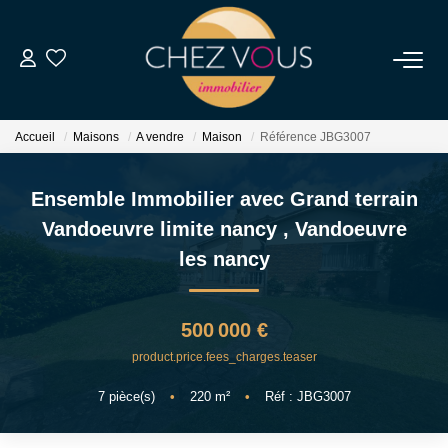
NOS BIENS
Accueil
Maisons
A vendre
Maison
Référence JBG3007
Transaction
Location
Ensemble Immobilier avec Grand terrain
Biens Vendus
Vandoeuvre limite nancy
,
Vandoeuvre
les nancy
ESTIMER
500 000 €
NOS SERVICES
product.price.fees_charges.teaser
7
pièce(s)
•
220
m²
•
Réf : JBG3007
NOTRE AGENCE