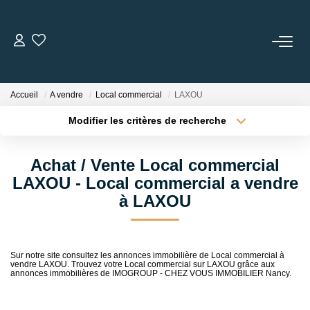
NOS BIENS
Accueil
A vendre
Local commercial
LAXOU
Transaction
Modifier les critères de recherche
Location
Localisation
Type de transaction
Biens Vendus
Surface min
Achat / Vente Local commercial
Type de bien
LAXOU - Local commercial a vendre
Plus de critères
Budget max
ESTIMER
à LAXOU
Créer une alerte
NOS SERVICES
Sur notre site consultez les annonces immobilière de Local commercial à
vendre LAXOU. Trouvez votre Local commercial sur LAXOU grâce aux
annonces immobilières de IMOGROUP - CHEZ VOUS IMMOBILIER Nancy.
NOTRE AGENCE
Notre Équipe