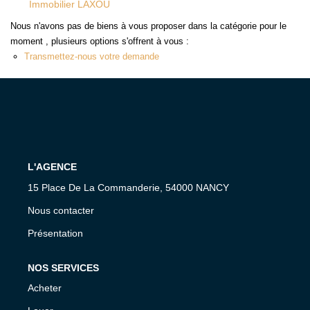
Immobilier LAXOU
Nous n'avons pas de biens à vous proposer dans la catégorie pour le
moment , plusieurs options s'offrent à vous :
CONTACT
Transmettez-nous votre demande
ESPACE CLIENT
L'AGENCE
15 Place De La Commanderie, 54000 NANCY
Nous contacter
Présentation
NOS SERVICES
Acheter