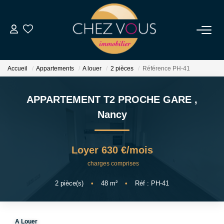
NOS BIENS
Accueil
Appartements
A louer
2 pièces
Référence PH-41
Transaction
Location
APPARTEMENT T2 PROCHE GARE
,
Biens Vendus
Nancy
ESTIMER
Loyer 630 €/mois
charges comprises
NOS SERVICES
2
pièce(s)
•
48
m²
•
Réf : PH-41
NOTRE AGENCE
A Louer