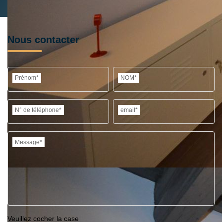
Nous contacter
Prénom*
NOM*
N° de téléphone*
email*
Message*
Veuillez cocher la case