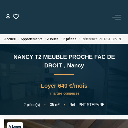
NOS BIENS
Accueil
Appartements
A louer
2 pièces
Référence PHT-STEPVRE
Transaction
Location
NANCY T2 MEUBLE PROCHE FAC DE
Biens Vendus
DROIT
,
Nancy
ESTIMER
Loyer 640 €/mois
charges comprises
NOS SERVICES
2
pièce(s)
•
35
m²
•
Réf : PHT-STEPVRE
NOTRE AGENCE
Notre Équipe
A Louer