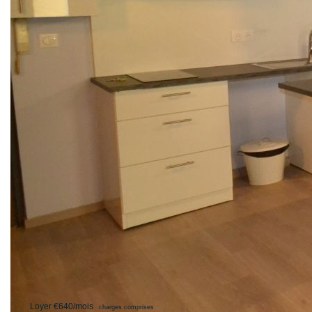
Appartement meublé entièrement refait à neuf idéalement
situé en Ville Vieille
Pièce de vie avec coin cuisine équipée, chambre avec
rangement, salle de bains avec toilettes.
Chauffage ind, double vitrage.
LIBRE DE SUITE
Loyer HC : 595€
Provision de charges : 45€
Dépôt de garantie : 595€
Honoraires Agence : 500€
**
Loyer €640/mois
charges comprises