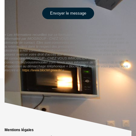
Envoyer le message
« Les informations recueillies sur ce formulaire sont enregistrées dans un fichier
informatisé par IMOGROUP - CHEZ VOUS IMMOBILIER Nancy pour gérer votre
demande de contact. Elles sont conservées pour la durée nécessaire à la gestion de
la relation client dans le respect des prescriptions légales applicables et sont
destinées à nos conseillers Conformément à la loi « informatique et libertés », vous
pouvez exercer votre droit d'accès aux données vous concernant et les faire rectifier
en contactant IMOGROUP - CHEZ VOUS IMMOBILIER Nancy
contact@chezvousimmobilier.com. Nous vous informons de l'existence de la liste
d'opposition au démarchage téléphonique « Bloctel », sur laquelle vous pouvez vous
inscrire ici :
https://www.bloctel.gouv.fr/
»
Mentions légales