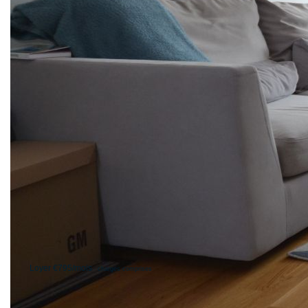
Appartement de type 3 pièces à louer MEUBLE
Entrée-salon, cuisine entièrement équipée, deux chambres,
salle de douche
Cave
Appartement lumineux et en parfait état . DISPONIBLE
IMMEDIATEMENT
Loyer HC : 710€, Provisions de charge : 85€(eau,
chaudiére, communs)
Dépôt de garantie : 680?, Honoraires Agence : 650€
**
Loyer €795/mois
charges comprises
|
dont charges récupérables: €85/mois
Honoraires charge locataire: €650 TTC
dont
|
|
|
honoraires d'état des lieux: €50 TTC
Dépôt de garantie: €710
54520 LAXOU