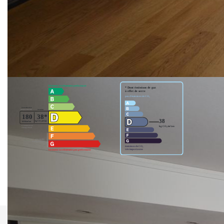
Surface habitable: 62.8m²
Nos honoraires
Nous contacter
Diagnostics énergétiques
Montant estimé des dépenses annuelles d'énergie pour un
usage standard entre 880€ et 1200€. Pour la date de
référence 01/01/2021.