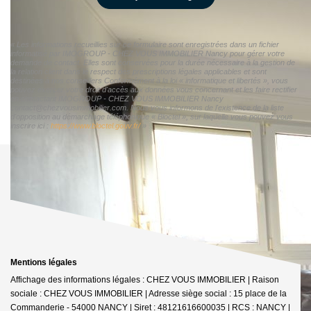
« Les informations recueillies sur ce formulaire sont enregistrées dans un fichier
informatisé par IMOGROUP - CHEZ VOUS IMMOBILIER Nancy pour gérer votre
demande de contact. Elles sont conservées pour la durée nécessaire à la gestion de
la relation client dans le respect des prescriptions légales applicables et sont
destinées à nos conseillers Conformément à la loi « informatique et libertés », vous
pouvez exercer votre droit d'accès aux données vous concernant et les faire rectifier
en contactant IMOGROUP - CHEZ VOUS IMMOBILIER Nancy
contact@chezvousimmobilier.com. Nous vous informons de l'existence de la liste
d'opposition au démarchage téléphonique « Bloctel », sur laquelle vous pouvez vous
inscrire ici :
https://www.bloctel.gouv.fr/
»
Mentions légales
Affichage des informations légales : CHEZ VOUS IMMOBILIER | Raison
sociale : CHEZ VOUS IMMOBILIER | Adresse siège social : 15 place de la
Commanderie - 54000 NANCY | Siret : 48121616600035 | RCS : NANCY |