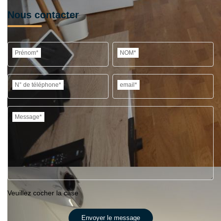
Nous contacter
Prénom*
NOM*
N° de téléphone*
email*
Message*
Veuillez cocher la case
Envoyer le message