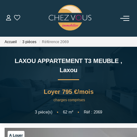
NOS BIENS
Accueil
3 pièces
Référence 2069
Transaction
Location
LAXOU APPARTEMENT T3 MEUBLE
,
Biens Vendus
Laxou
ESTIMER
Loyer 795 €/mois
charges comprises
NOS SERVICES
3
pièce(s)
•
62
m²
•
Réf : 2069
NOTRE AGENCE
Notre Équipe
A Louer