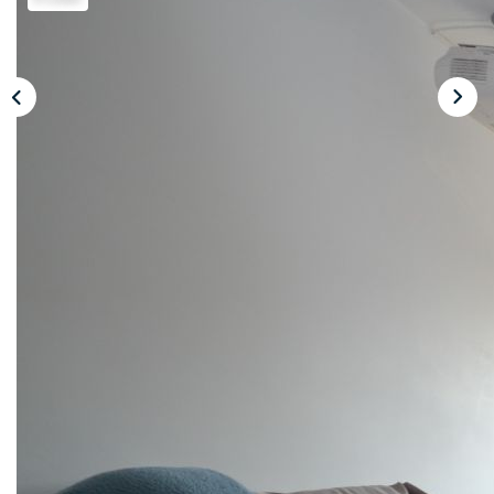
CONTACT
ESPACE CLIENT
Description
Réf : 2069
LAXOU Rue du 8 mai , proche du boulevard Emile Zola,
des écoles et des commerces