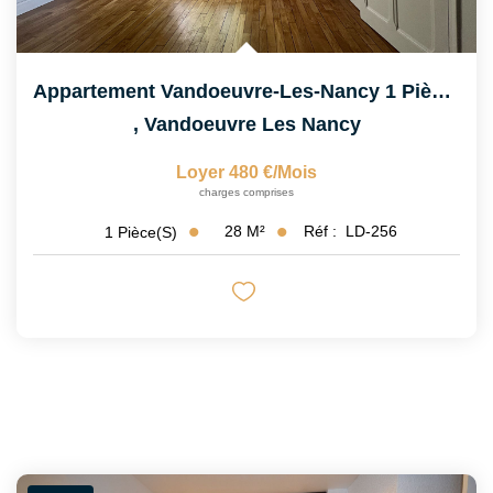
Appartement Vandoeuvre-Les-Nancy 1 Pièce(s) 28.41 M2
,
Vandoeuvre Les Nancy
Loyer 480 €/mois
charges comprises
28
M²
Réf :
LD-256
1
Pièce(s)