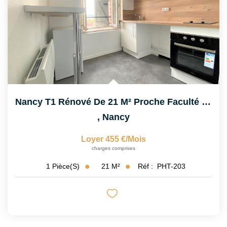
Nancy T1 Rénové De 21 M² Proche Faculté De Lettres
,
Nancy
Loyer 455 €/mois
charges comprises
21
M²
Réf :
PHT-203
1
Pièce(s)