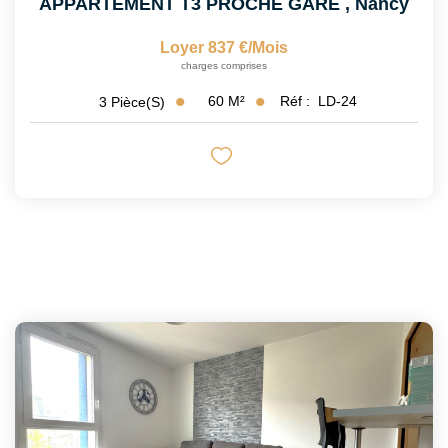
APPARTEMENT T3 PROCHE GARE
,
Nancy
Loyer 837 €/mois
charges comprises
60
M²
Réf :
LD-24
3
Pièce(s)