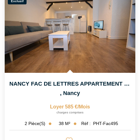
Exclusif
NANCY FAC DE LETTRES APPARTEMENT DUPLEX
,
Nancy
Loyer 585 €/mois
charges comprises
38
M²
Réf :
PHT-Fac495
2
Pièce(s)