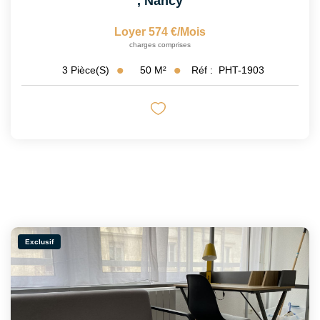
,
Nancy
Loyer 574 €/mois
charges comprises
50
M²
Réf :
PHT-1903
3
Pièce(s)
Exclusif