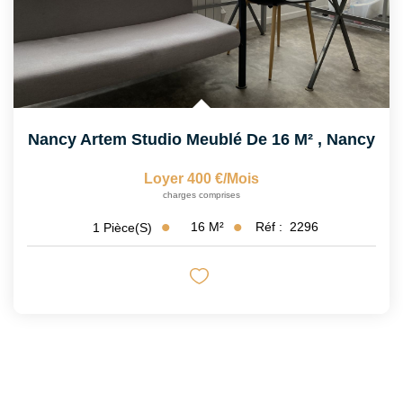
Nancy Artem Studio Meublé De 16 M²
,
Nancy
Loyer 400 €/mois
charges comprises
16
M²
Réf :
2296
1
Pièce(s)