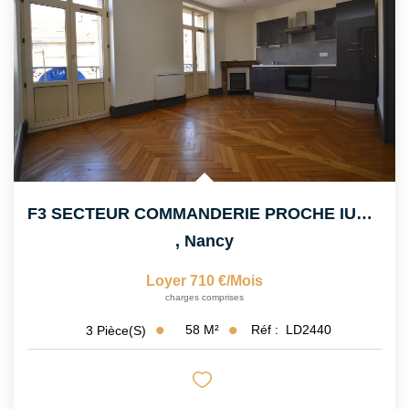
F3 SECTEUR COMMANDERIE PROCHE IUT CHARLEMAGNE
,
Nancy
Loyer 710 €/mois
charges comprises
58
M²
Réf :
LD2440
3
Pièce(s)