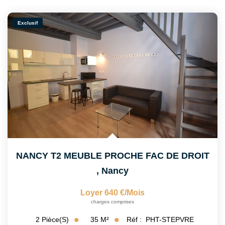
Exclusif
NANCY T2 MEUBLE PROCHE FAC DE DROIT
,
Nancy
Loyer 640 €/mois
charges comprises
35
M²
Réf :
PHT-STEPVRE
2
Pièce(s)