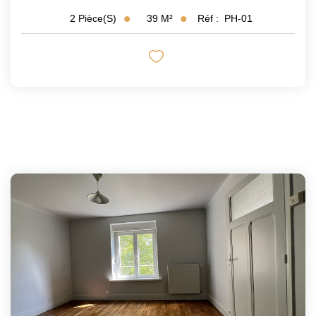
39
M²
Réf :
PH-01
2
Pièce(s)