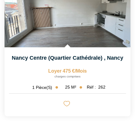
Nancy Centre (Quartier Cathédrale)
,
Nancy
Loyer 475 €/mois
charges comprises
25
M²
Réf :
262
1
Pièce(s)