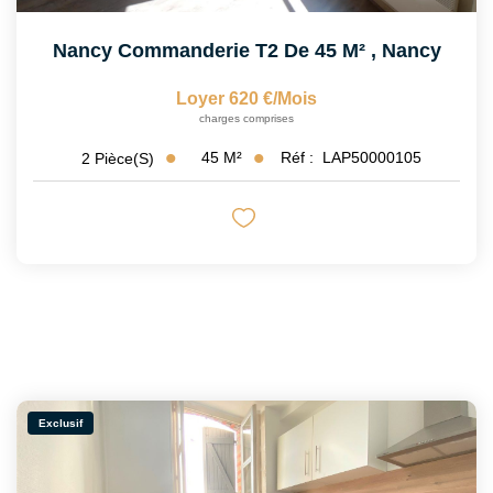
Nancy Commanderie T2 De 45 M²
,
Nancy
Loyer 620 €/mois
charges comprises
45
M²
Réf :
LAP50000105
2
Pièce(s)
Exclusif