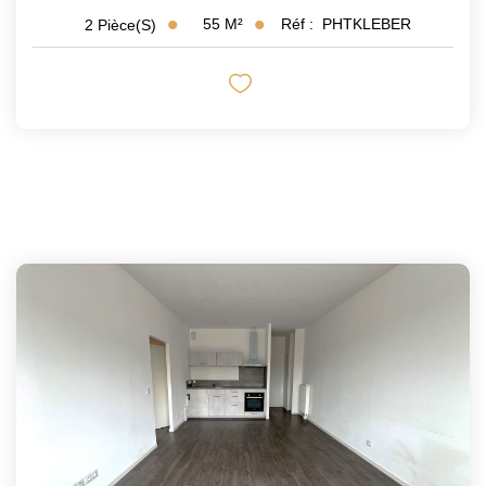
55
M²
Réf :
PHTKLEBER
2
Pièce(s)