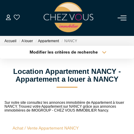
NOS BIENS
Accueil
A louer
Appartement
NANCY
Transaction
Modifier les critères de recherche
Location
Type de transaction
Localisation
Acheter
Localisation
Biens Vendus
Location Appartement NANCY -
Type de bien
Sélectionnez...
Surface min
Appartement a louer à NANCY
ESTIMER
Plus de critères
Budget max
Sur notre site consultez les annonces immobilière de Appartement à louer
NOS SERVICES
NANCY. Trouvez votre Appartement sur NANCY grâce aux annonces
Créer une alerte
immobilières de IMOGROUP - CHEZ VOUS IMMOBILIER Nancy.
NOTRE AGENCE
Achat / Vente Appartement NANCY