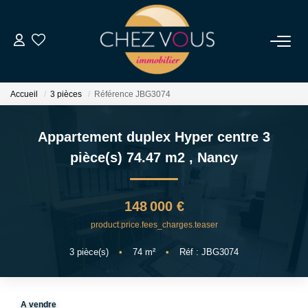
NOS BIENS
Accueil
3 pièces
Référence JBG3074
Transaction
Location
Appartement duplex Hyper centre 3
Biens Vendus
pièce(s) 74.47 m2
,
Nancy
ESTIMER
148 000 €
product.price.fees_charges.teaser
NOS SERVICES
3
pièce(s)
•
74
m²
•
Réf : JBG3074
NOTRE AGENCE
A vendre