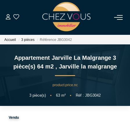
NOS BIENS
Accueil
3 pièces
Référence JBG3042
Transaction
Location
Appartement Jarville La Malgrange 3
Biens Vendus
pièce(s) 64 m2
,
Jarville la malgrange
ESTIMER
product.price.nc
3
pièce(s)
•
63
m²
•
Réf : JBG3042
NOS SERVICES
NOTRE AGENCE
Vendu