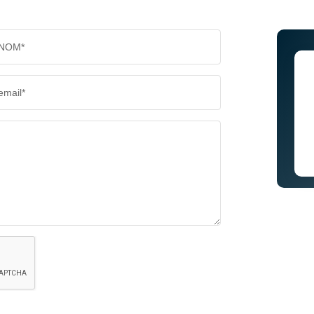
NOM*
email*