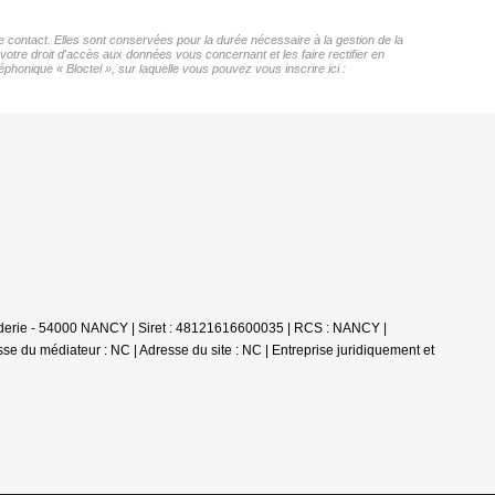
ontact. Elles sont conservées pour la durée nécessaire à la gestion de la
 votre droit d'accès aux données vous concernant et les faire rectifier en
que « Bloctel », sur laquelle vous pouvez vous inscrire ici :
derie - 54000 NANCY | Siret : 48121616600035 | RCS : NANCY |
e du médiateur : NC | Adresse du site : NC |
Entreprise juridiquement et