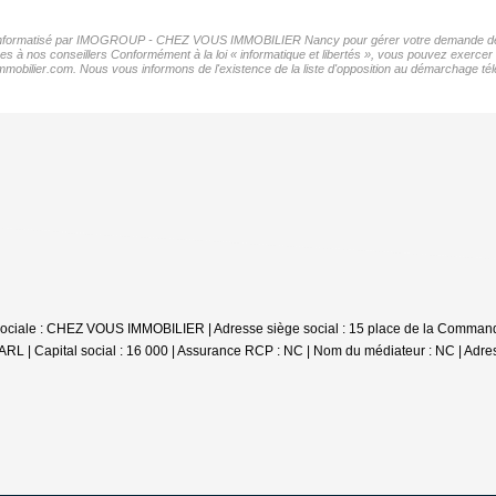
hier informatisé par IMOGROUP - CHEZ VOUS IMMOBILIER Nancy pour gérer votre demande de c
nées à nos conseillers Conformément à la loi « informatique et libertés », vous pouvez exercer
om. Nous vous informons de l'existence de la liste d'opposition au démarchage téléphoni
sociale : CHEZ VOUS IMMOBILIER | Adresse siège social : 15 place de la Comman
 | Capital social : 16 000 | Assurance RCP : NC | Nom du médiateur : NC | Adress